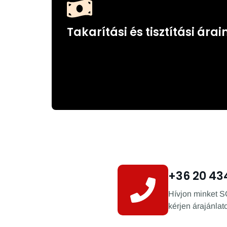
Takarítási és tisztítási árai
+36 20 43
Hívjon minket S
kérjen árajánlato