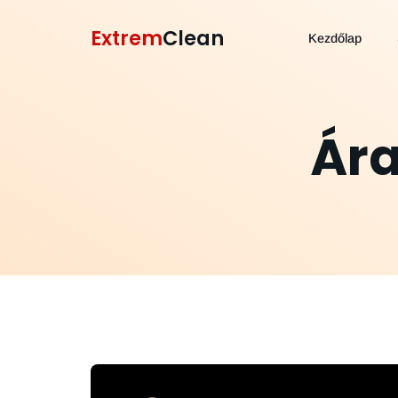
Extrem
Clean
Kezdőlap
Ára