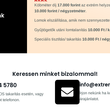
ÁRAK
Köbméter díj
17.000 forint
az extrém helyze
10.000 forint / négyzetméter
.
nk
Lomok elszállítása, amik nem szennyezett
Gyűjtögetők utáni lomtalanítás
10.000 Ft /
Speciális tisztítás/ takarítás
10.000 Ft / né
Keressen minket bizalommal!
info@extre
4 5780
Írjon nekünk ha k
OS takarítás esetén, vagy
árajánlatot.
t telefonon.