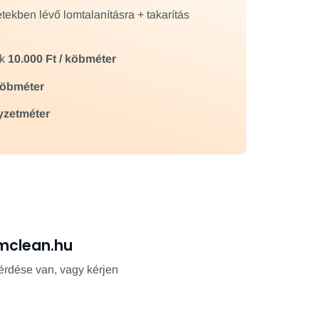
tekben lévő lomtalanításra + takarítás
ek
10.000 Ft / köbméter
 köbméter
gyzetméter
mclean.hu
érdése van, vagy kérjen