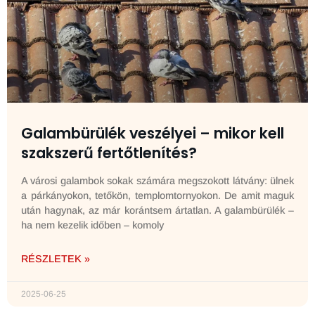
Galambürülék veszélyei – mikor kell
szakszerű fertőtlenítés?
A városi galambok sokak számára megszokott látvány: ülnek
a párkányokon, tetőkön, templomtornyokon. De amit maguk
után hagynak, az már korántsem ártatlan. A galambürülék –
ha nem kezelik időben – komoly
RÉSZLETEK »
2025-06-25