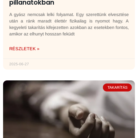
pillanatokban
A gyász nemcsak lelki folyamat. Egy szerettünk elvesztése
után a ránk maradt élettér fizikailag is nyomot hagy. A
kegyeleti takarítás kifejezetten azokban az esetekben fontos,
amikor az elhunyt hosszan feküdt
RÉSZLETEK »
2025-06-27
TAKARÍTÁS