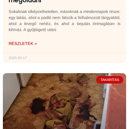
megoldani
Sokaknak elképzelhetetlen, másoknak a mindennapok része:
egy lakás, ahol a padló nem látszik a felhalmozott tárgyaktól,
ahol a levegő nehéz, és ahol a bejutás önmagában is
kihívás. A gyűjtögető utáni
RÉSZLETEK »
2025-05-17
TAKARÍTÁS