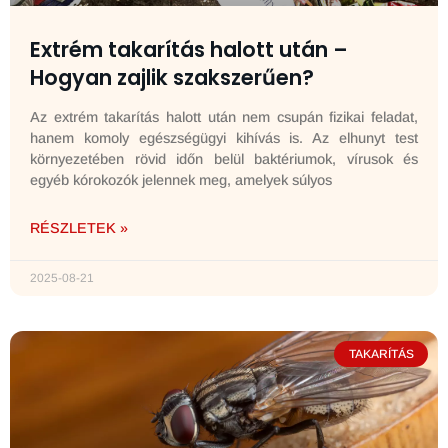
Extrém takarítás halott után –
Hogyan zajlik szakszerűen?
Az extrém takarítás halott után nem csupán fizikai feladat,
hanem komoly egészségügyi kihívás is. Az elhunyt test
környezetében rövid időn belül baktériumok, vírusok és
egyéb kórokozók jelennek meg, amelyek súlyos
RÉSZLETEK »
2025-08-21
TAKARÍTÁS