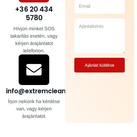
+36 20 434
5780
Hívjon minket SOS
takarítás esetén, vagy
kérjen árajánlatot
telefonon.
Ajánlat küldése
info@extremclean.hu
Írjon nekünk ha kérdése
van, vagy kérjen
árajánlatot.