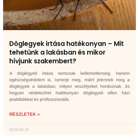
Döglegyek irtása hatékonyan – Mit
tehetünk a lakásban és mikor
hívjunk szakembert?
A döglegyek irtása nemcsak kellemetlenség, hanem
egészségvédelem is. Ismerje meg, miért jelennek meg a
döglegyek a lakásban, milyen veszélyeket hordoznak, és
hogyan védekezhet hatékonyan döglegyek ellen házi
praktikákkal és professzionális
RÉSZLETEK »
2025-08-20