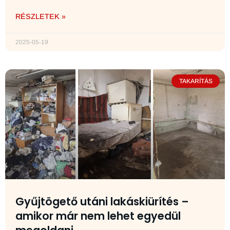
RÉSZLETEK »
2025-05-19
TAKARÍTÁS
Gyűjtögető utáni lakáskiürítés –
amikor már nem lehet egyedül