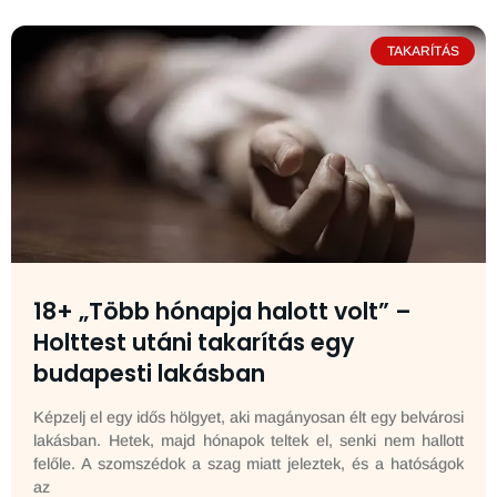
TAKARÍTÁS
18+ „Több hónapja halott volt” –
Holttest utáni takarítás egy
budapesti lakásban
Képzelj el egy idős hölgyet, aki magányosan élt egy belvárosi
lakásban. Hetek, majd hónapok teltek el, senki nem hallott
felőle. A szomszédok a szag miatt jeleztek, és a hatóságok
az