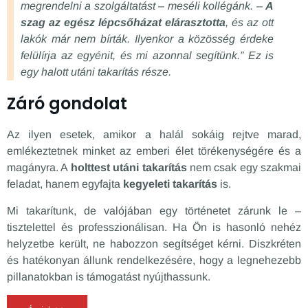
megrendelni a szolgáltatást – meséli kollégánk. –
A
szag az egész lépcsőházat elárasztotta
, és az ott
lakók már nem bírták. Ilyenkor a közösség érdeke
felülírja az egyénit, és mi azonnal segítünk.” Ez is
egy halott utáni takarítás része.
Záró gondolat
Az ilyen esetek, amikor a halál sokáig rejtve marad,
emlékeztetnek minket az emberi élet törékenységére és a
magányra. A
holttest utáni takarítás
nem csak egy szakmai
feladat, hanem egyfajta
kegyeleti takarítás
is.
Mi takarítunk, de valójában egy történetet zárunk le –
tisztelettel és professzionálisan. Ha Ön is hasonló nehéz
helyzetbe került, ne habozzon segítséget kérni. Diszkréten
és hatékonyan állunk rendelkezésére, hogy a legnehezebb
pillanatokban is támogatást nyújthassunk.