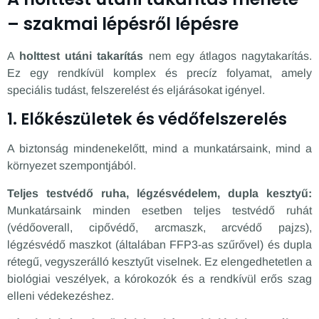
– szakmai lépésről lépésre
A
holttest utáni takarítás
nem egy átlagos nagytakarítás.
Ez egy rendkívül komplex és precíz folyamat, amely
speciális tudást, felszerelést és eljárásokat igényel.
1. Előkészületek és védőfelszerelés
A biztonság mindenekelőtt, mind a munkatársaink, mind a
környezet szempontjából.
Teljes testvédő ruha, légzésvédelem, dupla kesztyű:
Munkatársaink minden esetben teljes testvédő ruhát
(védőoverall, cipővédő, arcmaszk, arcvédő pajzs),
légzésvédő maszkot (általában FFP3-as szűrővel) és dupla
rétegű, vegyszerálló kesztyűt viselnek. Ez elengedhetetlen a
biológiai veszélyek, a kórokozók és a rendkívül erős szag
elleni védekezéshez.