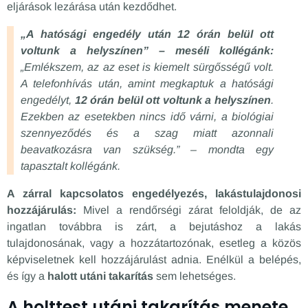
eljárások lezárása után kezdődhet.
„A hatósági engedély után 12 órán belül ott
voltunk a helyszínen” – meséli kollégánk:
„Emlékszem, az az eset is kiemelt sürgősségű volt.
A telefonhívás után, amint megkaptuk a hatósági
engedélyt,
12 órán belül ott voltunk a helyszínen
.
Ezekben az esetekben nincs idő várni, a biológiai
szennyeződés és a szag miatt azonnali
beavatkozásra van szükség.” – mondta egy
tapasztalt kollégánk.
A zárral kapcsolatos engedélyezés, lakástulajdonosi
hozzájárulás:
Mivel a rendőrségi zárat feloldják, de az
ingatlan továbbra is zárt, a bejutáshoz a lakás
tulajdonosának, vagy a hozzátartozónak, esetleg a közös
képviseletnek kell hozzájárulást adnia. Enélkül a belépés,
és így a
halott utáni takarítás
sem lehetséges.
A holttest utáni takarítás menete