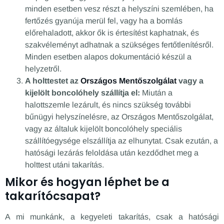
minden esetben vesz részt a helyszíni szemlében, ha
fertőzés gyanúja merül fel, vagy ha a bomlás
előrehaladott, akkor ők is értesítést kaphatnak, és
szakvéleményt adhatnak a szükséges fertőtlenítésről.
Minden esetben alapos dokumentáció készül a
helyzetről.
A holttestet az
Országos Mentőszolgálat
vagy a
kijelölt boncolóhely szállítja el:
Miután a
halottszemle lezárult, és nincs szükség további
bűnügyi helyszínelésre, az Országos Mentőszolgálat,
vagy az általuk kijelölt boncolóhely speciális
szállítóegysége elszállítja az elhunytat. Csak ezután, a
hatósági lezárás feloldása után kezdődhet meg a
holttest utáni takarítás.
Mikor és hogyan léphet be a
takarítócsapat?
A mi munkánk, a kegyeleti takarítás, csak a hatósági