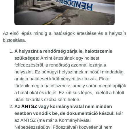
Az első lépés mindig a hatóságok értesítése és a helyszín
biztosítása.
A helyszínt a rendőrség zárja le, halottszemle
szükséges:
Amint értesülnek egy holttest
felfedezéséről, a rendőrség azonnal lezárja a
helyszínt. Ez bűnügyi helyszínnek minősül mindaddig,
amíg a haláleset körülményeit tisztázzák. Ekkor
történik meg a halottszemle, amely során megállapítják
a halál okát és idejét. Ez kritikus lépés, mielőtt a halott
utáni takarítás szóba kerülhetne.
Az
ÁNTSZ
vagy kormányhivatal nem minden
esetben vonódik be, de dokumentáció készül:
Bár
az ÁNTSZ (ma már a Kormányhivatal
Népegészségügyi Főosztályai) közvetlenül nem