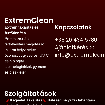
ExtremClean
Kapcsolatok
Extrém takarítás és
fertőtlenítés
+36 20 434 5780
Professzionális
fertőtlenítési megoldások
Ajánlatkérés >>
extrém helyzetekre –
info@extremclean
ózonos, vegyszeres, UV-C
és biológiai
technológiákkal, gyorsan
és diszkréten.
Szolgáltatások
Kegyeleti takarítás
Baleseti helyszín takarítása