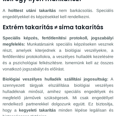
A
holttest utáni takarítás
nem barkácsolás. Speciális
engedélyekkel és képzésekkel kell rendelkezni.
Extrém takarítás ≠ sima takarítás
Speciális képzés, fertőtlenítési protokoll, jogszabályi
megfelelés:
Munkatársaink speciális képzéseken vesznek
részt, amelyek kiterjednek a biológiai veszélyekre, a
fertőtlenítési protokollokra, a veszélyes hulladék kezelésére
és a pszichológiai felkészítésre. Ismernünk kell az összes
vonatkozó jogszabályt és előírást.
Biológiai veszélyes hulladék szállítási jogosultság:
A
szennyezett tárgyak elszállítása biológiai veszélyes
hulladéknak minősül, amihez speciális engedélyek és
megfelelő járművek szükségesek. Mi csak engedéllyel
rendelkező partnerekkel dolgozunk együtt. Ez biztosítja,
hogy a
kegyeleti takarítás
minden lépése legálisan és