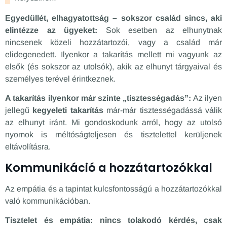
Egyedüllét, elhagyatottság – sokszor család sincs, aki
elintézze az ügyeket:
Sok esetben az elhunytnak
nincsenek közeli hozzátartozói, vagy a család már
elidegenedett. Ilyenkor a takarítás mellett mi vagyunk az
elsők (és sokszor az utolsók), akik az elhunyt tárgyaival és
személyes terével érintkeznek.
A takarítás ilyenkor már szinte „tisztességadás”:
Az ilyen
jellegű
kegyeleti takarítás
már-már tisztességadássá válik
az elhunyt iránt. Mi gondoskodunk arról, hogy az utolsó
nyomok is méltóságteljesen és tisztelettel kerüljenek
eltávolításra.
Kommunikáció a hozzátartozókkal
Az empátia és a tapintat kulcsfontosságú a hozzátartozókkal
való kommunikációban.
Tisztelet és empátia: nincs tolakodó kérdés, csak