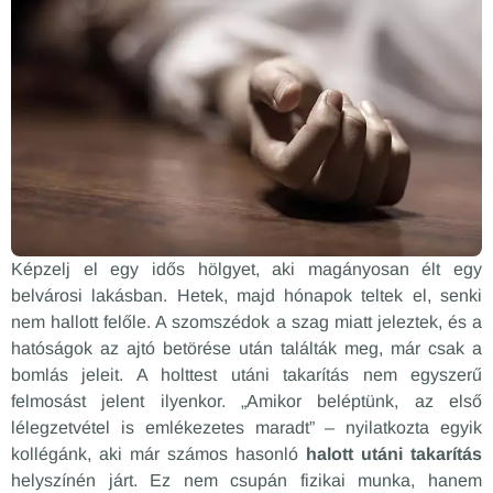
Képzelj el egy idős hölgyet, aki magányosan élt egy
belvárosi lakásban. Hetek, majd hónapok teltek el, senki
nem hallott felőle. A szomszédok a szag miatt jeleztek, és a
hatóságok az ajtó betörése után találták meg, már csak a
bomlás jeleit. A holttest utáni takarítás nem egyszerű
felmosást jelent ilyenkor. „Amikor beléptünk, az első
lélegzetvétel is emlékezetes maradt” – nyilatkozta egyik
kollégánk, aki már számos hasonló
halott utáni takarítás
helyszínén járt. Ez nem csupán fizikai munka, hanem