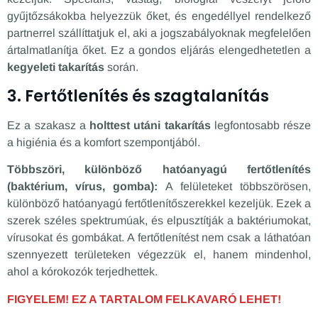
gyűjtőzsákokba helyezzük őket, és engedéllyel rendelkező
partnerrel szállíttatjuk el, aki a jogszabályoknak megfelelően
ártalmatlanítja őket. Ez a gondos eljárás elengedhetetlen a
kegyeleti takarítás
során.
3. Fertőtlenítés és szagtalanítás
Ez a szakasz a
holttest utáni takarítás
legfontosabb része
a higiénia és a komfort szempontjából.
Többszöri, különböző hatóanyagú fertőtlenítés
(baktérium, vírus, gomba):
A felületeket többszörösen,
különböző hatóanyagú fertőtlenítőszerekkel kezeljük. Ezek a
szerek széles spektrumúak, és elpusztítják a baktériumokat,
vírusokat és gombákat. A fertőtlenítést nem csak a láthatóan
szennyezett területeken végezzük el, hanem mindenhol,
ahol a kórokozók terjedhettek.
FIGYELEM! EZ A TARTALOM FELKAVARÓ LEHET!