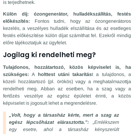
is terjedhetnek.
Külön díj: ózongenerátor, hulladékszállítás, festés
előkészítés:
Fontos tudni, hogy az ózongenerátoros
kezelés, a veszélyes hulladék elszállítása és az esetleges
festés előkészítése külön díjat számíthat fel. Ezekről mindig
előre tájékoztatjuk az ügyfelet.
Jogilag ki rendelheti meg?
Tulajdonos, hozzátartozó, közös képviselet is, ha
szükséges:
A
holttest utáni takarítás
t a tulajdonos, a
közeli hozzátartozó (pl. örökös) vagy a meghatalmazottja
rendelheti meg. Abban az esetben, ha a szag vagy a
fertőzés veszélye az egész épületet érinti, a közös
képviselet is jogosult lehet a megrendelésre.
„Volt, hogy a társasház kérte, mert a szag az
egész lépcsőházat elárasztotta.”:
„Emlékszem
egy esetre, ahol a társasház kényszerült