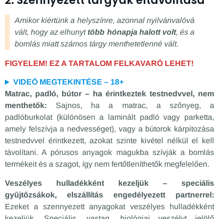
Amikor kiértünk a helyszínre, azonnal nyilvánvalóvá
vált, hogy az elhunyt
több hónapja halott volt
, és a
bomlás miatt számos tárgy menthetetlenné vált.
FIGYELEM! EZ A TARTALOM FELKAVARÓ LEHET!
VIDEÓ MEGTEKINTÉSE – 18+
Matrac, padló, bútor – ha érintkeztek testnedvvel, nem
menthetők:
Sajnos, ha a matrac, a szőnyeg, a
padlóburkolat (különösen a laminált padló vagy parketta,
amely felszívja a nedvességet), vagy a bútorok kárpitozása
testnedvvel érintkezett, azokat szinte kivétel nélkül el kell
távolítani. A pórusos anyagok magukba szívják a bomlás
termékeit és a szagot, így nem fertőtleníthetők megfelelően.
Veszélyes hulladékként kezeljük – speciális
gyűjtőzsákok, elszállítás engedélyezett partnerrel:
Ezeket a szennyezett anyagokat veszélyes hulladékként
kezeljük. Speciális, vastag, biológiai veszélyt jelölő