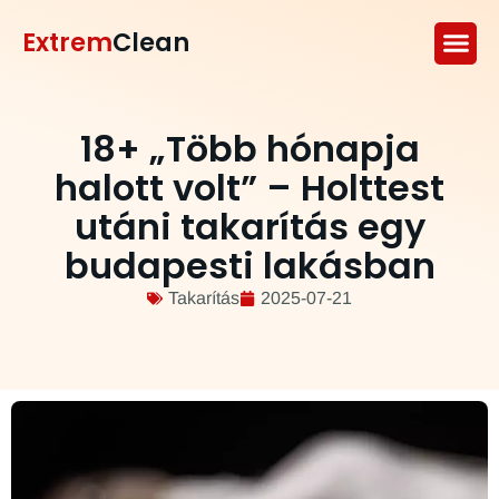
Extrem
Clean
18+ „Több hónapja
halott volt” – Holttest
utáni takarítás egy
budapesti lakásban
Takarítás
2025-07-21