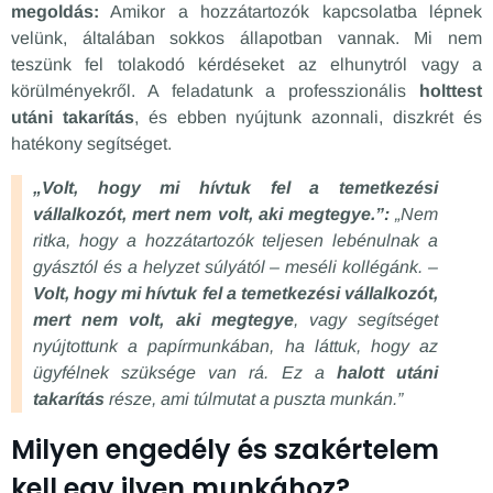
megoldás:
Amikor a hozzátartozók kapcsolatba lépnek
velünk, általában sokkos állapotban vannak. Mi nem
teszünk fel tolakodó kérdéseket az elhunytról vagy a
körülményekről. A feladatunk a professzionális
holttest
utáni takarítás
, és ebben nyújtunk azonnali, diszkrét és
hatékony segítséget.
„Volt, hogy mi hívtuk fel a temetkezési
vállalkozót, mert nem volt, aki megtegye.”:
„Nem
ritka, hogy a hozzátartozók teljesen lebénulnak a
gyásztól és a helyzet súlyától – meséli kollégánk. –
Volt, hogy mi hívtuk fel a temetkezési vállalkozót,
mert nem volt, aki megtegye
, vagy segítséget
nyújtottunk a papírmunkában, ha láttuk, hogy az
ügyfélnek szüksége van rá. Ez a
halott utáni
takarítás
része, ami túlmutat a puszta munkán.”
Milyen engedély és szakértelem
kell egy ilyen munkához?