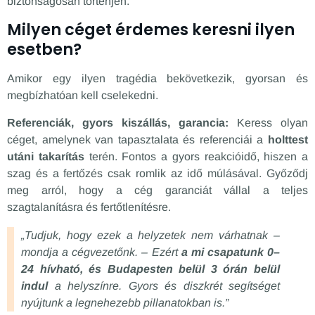
biztonságosan történjen.
Milyen céget érdemes keresni ilyen
esetben?
Amikor egy ilyen tragédia bekövetkezik, gyorsan és
megbízhatóan kell cselekedni.
Referenciák, gyors kiszállás, garancia:
Keress olyan
céget, amelynek van tapasztalata és referenciái a
holttest
utáni takarítás
terén. Fontos a gyors reakcióidő, hiszen a
szag és a fertőzés csak romlik az idő múlásával. Győződj
meg arról, hogy a cég garanciát vállal a teljes
szagtalanításra és fertőtlenítésre.
„Tudjuk, hogy ezek a helyzetek nem várhatnak –
mondja a cégvezetőnk. – Ezért
a mi csapatunk 0–
24 hívható, és Budapesten belül 3 órán belül
indul
a helyszínre. Gyors és diszkrét segítséget
nyújtunk a legnehezebb pillanatokban is.”