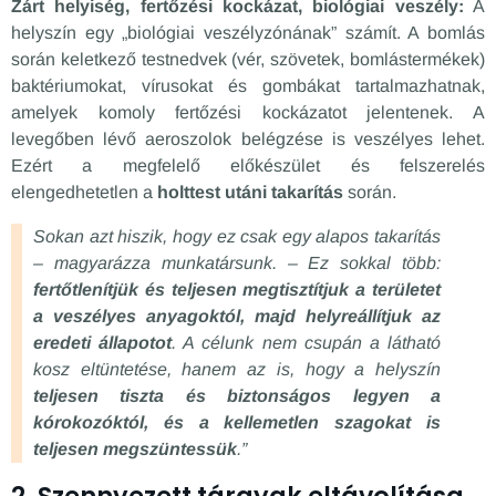
Zárt helyiség, fertőzési kockázat, biológiai veszély:
A
helyszín egy „biológiai veszélyzónának” számít. A bomlás
során keletkező testnedvek (vér, szövetek, bomlástermékek)
baktériumokat, vírusokat és gombákat tartalmazhatnak,
amelyek komoly fertőzési kockázatot jelentenek. A
levegőben lévő aeroszolok belégzése is veszélyes lehet.
Ezért a megfelelő előkészület és felszerelés
elengedhetetlen a
holttest utáni takarítás
során.
Sokan azt hiszik, hogy ez csak egy alapos takarítás
– magyarázza munkatársunk. – Ez sokkal több:
fertőtlenítjük és teljesen megtisztítjuk a területet
a veszélyes anyagoktól, majd helyreállítjuk az
eredeti állapotot
. A célunk nem csupán a látható
kosz eltüntetése, hanem az is, hogy a helyszín
teljesen tiszta és biztonságos legyen a
kórokozóktól, és a kellemetlen szagokat is
teljesen megszüntessük
.”
2. Szennyezett tárgyak eltávolítása