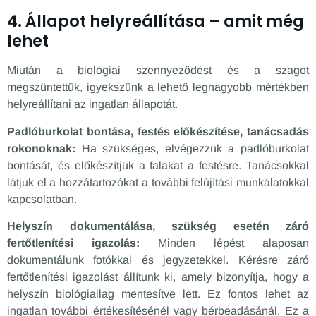
4. Állapot helyreállítása – amit még
lehet
Miután a biológiai szennyeződést és a szagot
megszüntettük, igyekszünk a lehető legnagyobb mértékben
helyreállítani az ingatlan állapotát.
Padlóburkolat bontása, festés előkészítése, tanácsadás
rokonoknak:
Ha szükséges, elvégezzük a padlóburkolat
bontását, és előkészítjük a falakat a festésre. Tanácsokkal
látjuk el a hozzátartozókat a további felújítási munkálatokkal
kapcsolatban.
Helyszín dokumentálása, szükség esetén záró
fertőtlenítési igazolás:
Minden lépést alaposan
dokumentálunk fotókkal és jegyzetekkel. Kérésre záró
fertőtlenítési igazolást állítunk ki, amely bizonyítja, hogy a
helyszín biológiailag mentesítve lett. Ez fontos lehet az
ingatlan további értékesítésénél vagy bérbeadásánál. Ez a