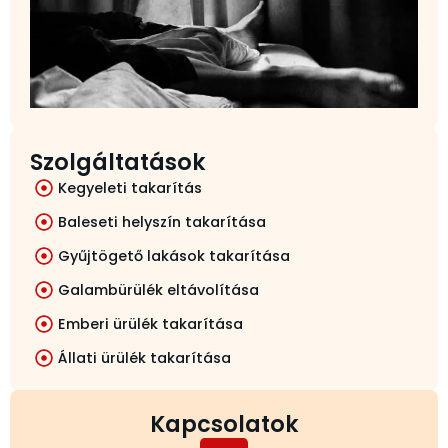
l
p
Szolgáltatások
Kegyeleti takarítás
Baleseti helyszín takarítása
Gyűjtögető lakások takarítása
Galambürülék eltávolítása
Emberi ürülék takarítása
Állati ürülék takarítása
Kapcsolatok