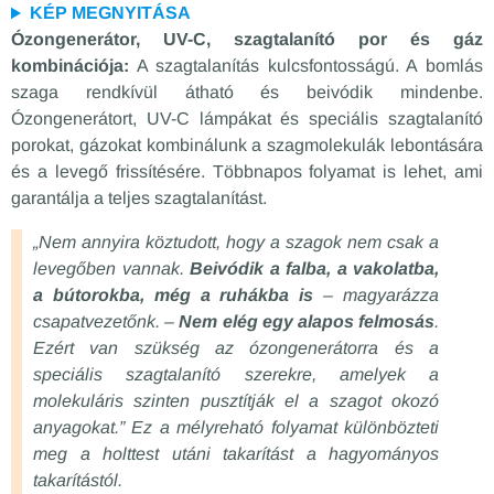
KÉP MEGNYITÁSA
Ózongenerátor, UV-C, szagtalanító por és gáz
kombinációja:
A szagtalanítás kulcsfontosságú. A bomlás
szaga rendkívül átható és beivódik mindenbe.
Ózongenerátort, UV-C lámpákat és speciális szagtalanító
porokat, gázokat kombinálunk a szagmolekulák lebontására
és a levegő frissítésére. Többnapos folyamat is lehet, ami
garantálja a teljes szagtalanítást.
„Nem annyira köztudott, hogy a szagok nem csak a
levegőben vannak.
Beivódik a falba, a vakolatba,
a bútorokba, még a ruhákba is
– magyarázza
csapatvezetőnk. –
Nem elég egy alapos felmosás
.
Ezért van szükség az ózongenerátorra és a
speciális szagtalanító szerekre, amelyek a
molekuláris szinten pusztítják el a szagot okozó
anyagokat.” Ez a mélyreható folyamat különbözteti
meg a holttest utáni takarítást a hagyományos
takarítástól.